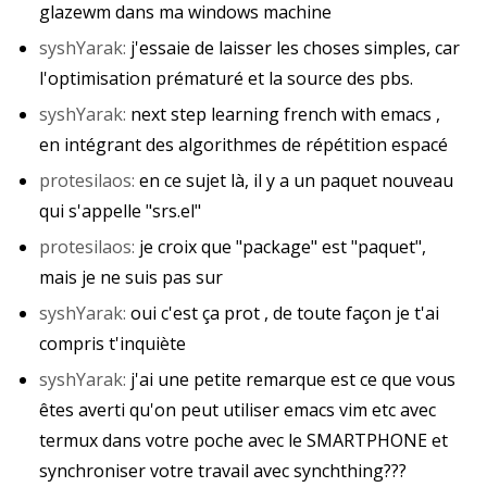
glazewm dans ma windows machine
syshYarak:
​ ​j'essaie de laisser les choses simples, car
l'optimisation prématuré et la source des pbs.
syshYarak:
​ ​next step learning french with emacs ,
en intégrant des algorithmes de répétition espacé
protesilaos:
​ ​en ce sujet là, il y a un paquet nouveau
qui s'appelle "srs.el"
protesilaos:
​ ​je croix que "package" est "paquet",
mais je ne suis pas sur
syshYarak:
​ ​oui c'est ça prot , de toute façon je t'ai
compris t'inquiète
syshYarak:
​ ​j'ai une petite remarque est ce que vous
êtes averti qu'on peut utiliser emacs vim etc avec
termux dans votre poche avec le SMARTPHONE et
synchroniser votre travail avec synchthing???