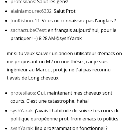
protesilaos:
​ ​Salut les gens!
alainlamourec6332:
​ ​Salut Prot
JonKishore11:
​​ Vous ne connaissez pas l'anglais ?
sachactube​​C'est:
en français aujourd'hui, pour le
pratiquer ! =) 8:28 AM@syshYarak​
​mr si tu veux sauver un ancien utilisateur d'emacs on
me proposant un M2 ou une thèse , car je suis
ingénieur au Maroc , prot je ne t'ai pas reconnu
t'avais de Long cheveux,
protesilaos:
​ ​Oui, maintenant mes cheveux sont
courts. C'est une catastrophe, haha!
syshYarak:
​ ​j'avais l'habitude de suivre tes cours de
politique européenne prot. from emacs to politics
syshYarak:
​ ​lisp programmation fonctionnel ?