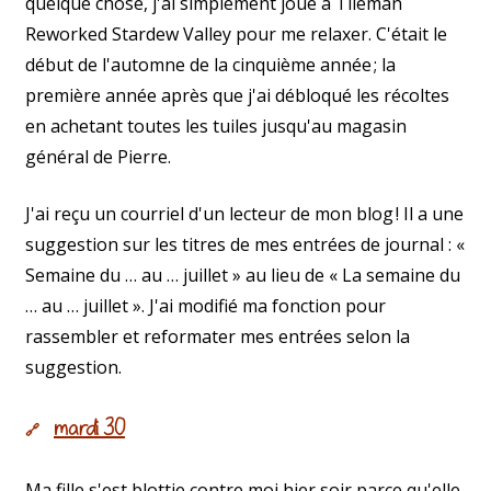
quelque chose, j'ai simplement joué à Tileman
Reworked Stardew Valley pour me relaxer. C'était le
début de l'automne de la cinquième année ; la
première année après que j'ai débloqué les récoltes
en achetant toutes les tuiles jusqu'au magasin
général de Pierre.
J'ai reçu un courriel d'un lecteur de mon blog ! Il a une
suggestion sur les titres de mes entrées de journal : «
Semaine du … au … juillet » au lieu de « La semaine du
… au … juillet ». J'ai modifié ma fonction pour
rassembler et reformater mes entrées selon la
suggestion.
mardi 30
🔗
Ma fille s'est blottie contre moi hier soir parce qu'elle