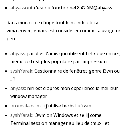
ahyass​​oui:
c'est du fonctionnel 8:42 AM@ahyass​
​dans mon école d'ingé tout le monde utilise
vim/neovim, emacs est considérer comme sauvage un
peu
ahyass:
​ ​j'ai plus d'amis qui utilisent helix que emacs,
même zed est plus populaire j'ai l'impression
syshYarak:
​ Gestionnaire de fenêtres genre i3wn ou
…?
ahyass:
​ ​niri est d'après mon expérience le meilleur
window manager
protesilaos:
​ ​moi j'utilise herbstluftwm
syshYarak:
​ ​i3wm on Windows et zellij come
Terminal session manager au lieu de tmux , et