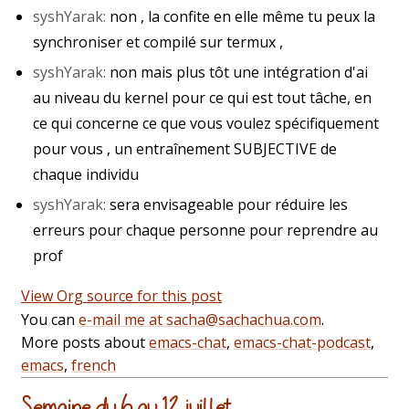
syshYarak:
​ ​non , la confite en elle même tu peux la
synchroniser et compilé sur termux ,
syshYarak:
​ ​non mais plus tôt une intégration d'ai
au niveau du kernel pour ce qui est tout tâche, en
ce qui concerne ce que vous voulez spécifiquement
pour vous , un entraînement SUBJECTIVE de
chaque individu
syshYarak:
​ ​sera envisageable pour réduire les
erreurs pour chaque personne pour reprendre au
prof
View Org source for this post
You can
e-mail me at sacha@sachachua.com
.
More posts about
emacs-chat
,
emacs-chat-podcast
,
emacs
,
french
Semaine du 6 au 12 juillet