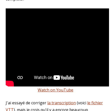
Watch on YouTube
J'ai essayé de corriger
la transcription
(voici
le fichier
VTT
), mais je crois qu'il y a encore beaucoup