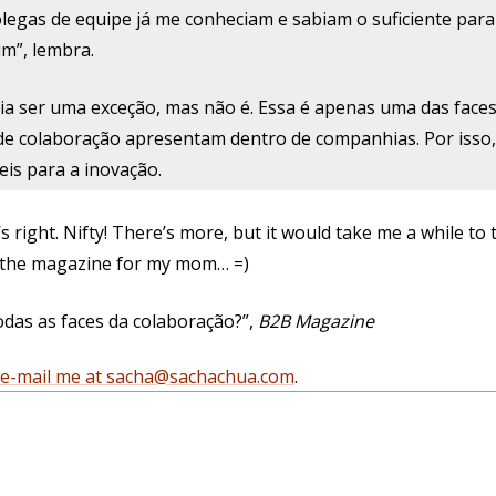
olegas de equipe já me conheciam e sabiam o suficiente par
im”, lembra.
ria ser uma exceção, mas não é. Essa é apenas uma das face
 de colaboração apresentam dentro de companhias. Por iss
eis para a inovação.
s right. Nifty! There’s more, but it would take me a while to ty
of the magazine for my mom… =)
Todas as faces da colaboração?”,
B2B Magazine
e-mail me at sacha@sachachua.com
.