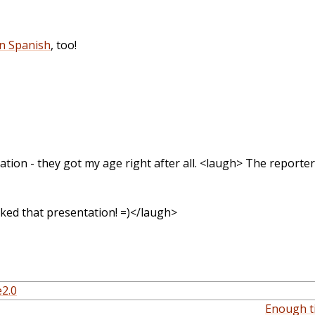
n Spanish
, too!
lation - they got my age right after all. <laugh> The reporte
liked that presentation! =)</laugh>
e2.0
Enough ti