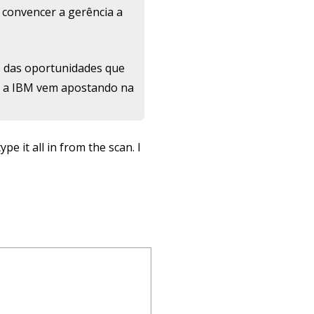
a convencer a gerência a
s das oportunidades que
o, a IBM vem apostando na
pe it all in from the scan. I