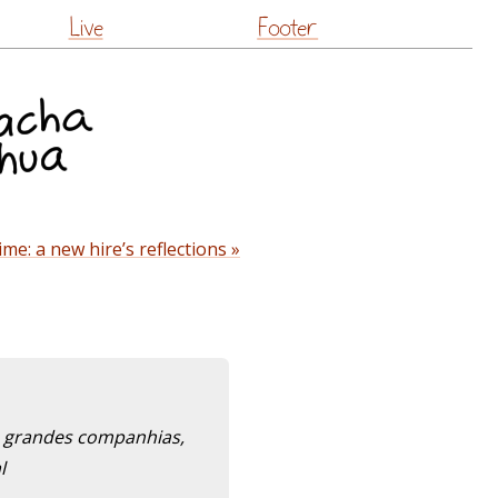
Live
Footer
me: a new hire’s reflections »
em grandes companhias,
l