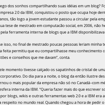
rego dos sonhos compartilhando suas idéias em um blog? Fo
Empresa 2.0 da IBM, conquistou o posto que ocupa hoje de
anos, tão logo a jovem estudante passou a circular pela em
sua tese de mestrado em computacão social, em 2006, não h
pela ferramenta interna de blogs que a IBM disponibilizava
se isso, no final de mestrado poucas pessoas leriam minha t
a feita permitiu que eu compartilhasse meu conhecimento 
tôes e conselhos que me davam”, conta.
uele momento tivesse calçado os sapatinhos de cristal de u
corporativo. Do dia para a noite, o blog da então ilustre de
ournou o mais popular da empresa não só no Canadá–com mé
esfera interna da IBM. “Queria fazer mais do que escrever s
por blogs, wikis e outras ferramentas web 2.0 e a IBM era 
 a respeito no mundo real. Quando chegou a hora de pedir o