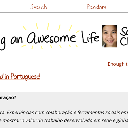
Skip
Search
Random
to
content
Enough ti
d in Portuguese!
oração?
era. Experiências com colaboração e ferramentas sociais 
 mostrar o valor do trabalho desenvolvido em rede e globa