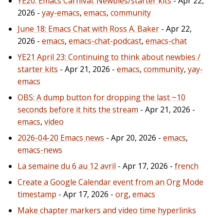
YE20: Emacs Carnival: Newbies/starter kits
- Apr 22,
2026 -
yay-emacs
,
emacs
,
community
June 18: Emacs Chat with Ross A. Baker
- Apr 22,
2026 -
emacs
,
emacs-chat-podcast
,
emacs-chat
YE21 April 23: Continuing to think about newbies /
starter kits
- Apr 21, 2026 -
emacs
,
community
,
yay-
emacs
OBS: A dump button for dropping the last ~10
seconds before it hits the stream
- Apr 21, 2026 -
emacs
,
video
2026-04-20 Emacs news
- Apr 20, 2026 -
emacs
,
emacs-news
La semaine du 6 au 12 avril
- Apr 17, 2026 -
french
Create a Google Calendar event from an Org Mode
timestamp
- Apr 17, 2026 -
org
,
emacs
Make chapter markers and video time hyperlinks