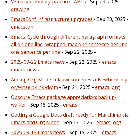
Visual vocabulary practice - ABCs
- Sep 23, 2025 -
drawing
EmacsConf infrastructure upgrades
- Sep 23, 2025 -
emacsconf
Emacs: Cycle through different paragraph formats:
all on one line, wrapped, max one sentence per line,
one sentence per line
- Sep 22, 2025 -
2025-09-22 Emacs news
- Sep 22, 2025 -
emacs
,
emacs-news
Adding Org Mode link awesomeness elsewhere: my-
org-insert-link-dwim
- Sep 21, 2025 -
emacs
,
org
Obscure Emacs package appreciation: backup-
walker
- Sep 18, 2025 -
emacs
Getting a Google Docs draft ready for Mailchimp via
Emacs and Org Mode
- Sep 17, 2025 -
emacs
,
org
2025-09-15 Emacs news
- Sep 15, 2025 -
emacs
,