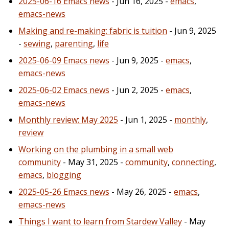
2025-06-16 Emacs news
- Jun 16, 2025 -
emacs
,
emacs-news
Making and re-making: fabric is tuition
- Jun 9, 2025
-
sewing
,
parenting
,
life
2025-06-09 Emacs news
- Jun 9, 2025 -
emacs
,
emacs-news
2025-06-02 Emacs news
- Jun 2, 2025 -
emacs
,
emacs-news
Monthly review: May 2025
- Jun 1, 2025 -
monthly
,
review
Working on the plumbing in a small web
community
- May 31, 2025 -
community
,
connecting
,
emacs
,
blogging
2025-05-26 Emacs news
- May 26, 2025 -
emacs
,
emacs-news
Things I want to learn from Stardew Valley
- May