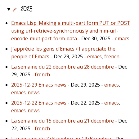
2025
🔗
Emacs Lisp: Making a multi-part form PUT or POST
using url-retrieve-synchronously and mm-url-
encode-multipart-form-data
- Dec 30, 2025 -
emacs
J'apprécie les gens d'Emacs / I appreciate the
people of Emacs
- Dec 29, 2025 -
emacs
,
french
La semaine du 22 décembre au 28 décembre
- Dec
29, 2025 -
french
2025-12-29 Emacs news
- Dec 29, 2025 -
emacs
,
emacs-news
2025-12-22 Emacs news
- Dec 22, 2025 -
emacs
,
emacs-news
La semaine du 15 décembre au 21 décembre
- Dec
22, 2025 -
french
La semaine du 7 décembre au 14 décembre
- Dec