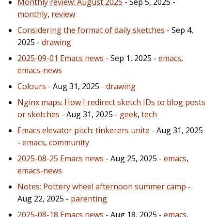
Monthly review: August 2025
- Sep 5, 2025 -
monthly
,
review
Considering the format of daily sketches
- Sep 4,
2025 -
drawing
2025-09-01 Emacs news
- Sep 1, 2025 -
emacs
,
emacs-news
Colours
- Aug 31, 2025 -
drawing
Nginx maps: How I redirect sketch IDs to blog posts
or sketches
- Aug 31, 2025 -
geek
,
tech
Emacs elevator pitch: tinkerers unite
- Aug 31, 2025
-
emacs
,
community
2025-08-25 Emacs news
- Aug 25, 2025 -
emacs
,
emacs-news
Notes: Pottery wheel afternoon summer camp
-
Aug 22, 2025 -
parenting
2025-08-18 Emacs news
- Aug 18, 2025 -
emacs
,