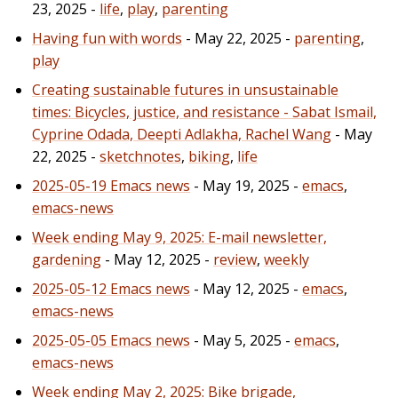
23, 2025 -
life
,
play
,
parenting
Having fun with words
- May 22, 2025 -
parenting
,
play
Creating sustainable futures in unsustainable
times: Bicycles, justice, and resistance - Sabat Ismail,
Cyprine Odada, Deepti Adlakha, Rachel Wang
- May
22, 2025 -
sketchnotes
,
biking
,
life
2025-05-19 Emacs news
- May 19, 2025 -
emacs
,
emacs-news
Week ending May 9, 2025: E-mail newsletter,
gardening
- May 12, 2025 -
review
,
weekly
2025-05-12 Emacs news
- May 12, 2025 -
emacs
,
emacs-news
2025-05-05 Emacs news
- May 5, 2025 -
emacs
,
emacs-news
Week ending May 2, 2025: Bike brigade,