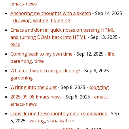
emacs-news
Anchoring my thoughts with a sketch
- Sep 14, 2025
-
drawing
,
writing
,
blogging
Emacs and dom.el: quick notes on parsing HTML
and turning DOMs back into HTML
- Sep 13, 2025 -
elisp
Coming back to my own time
- Sep 12, 2025 -
life
,
parenting
,
time
What do I want from gardening?
- Sep 8, 2025 -
gardening
Writing into the quiet
- Sep 8, 2025 -
blogging
2025-09-08 Emacs news
- Sep 8, 2025 -
emacs
,
emacs-news
Considering these monthly emoji summaries
- Sep
5, 2025 -
writing
,
visualization