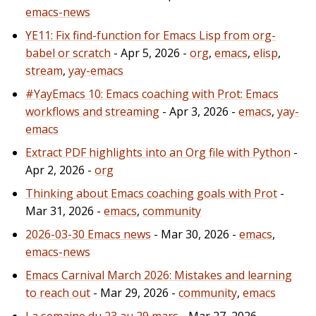
emacs-news
YE11: Fix find-function for Emacs Lisp from org-
babel or scratch
- Apr 5, 2026 -
org
,
emacs
,
elisp
,
stream
,
yay-emacs
#YayEmacs 10: Emacs coaching with Prot: Emacs
workflows and streaming
- Apr 3, 2026 -
emacs
,
yay-
emacs
Extract PDF highlights into an Org file with Python
-
Apr 2, 2026 -
org
Thinking about Emacs coaching goals with Prot
-
Mar 31, 2026 -
emacs
,
community
2026-03-30 Emacs news
- Mar 30, 2026 -
emacs
,
emacs-news
Emacs Carnival March 2026: Mistakes and learning
to reach out
- Mar 29, 2026 -
community
,
emacs
La semaine du 23 au 29 mars
- Mar 27, 2026 -