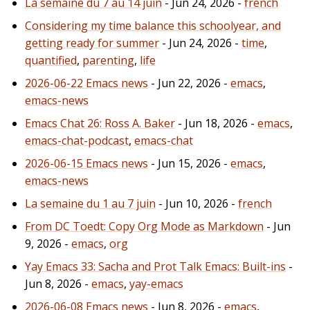
La semaine du 7 au 14 juin
- Jun 24, 2026 -
french
Considering my time balance this schoolyear, and
getting ready for summer
- Jun 24, 2026 -
time
,
quantified
,
parenting
,
life
2026-06-22 Emacs news
- Jun 22, 2026 -
emacs
,
emacs-news
Emacs Chat 26: Ross A. Baker
- Jun 18, 2026 -
emacs
,
emacs-chat-podcast
,
emacs-chat
2026-06-15 Emacs news
- Jun 15, 2026 -
emacs
,
emacs-news
La semaine du 1 au 7 juin
- Jun 10, 2026 -
french
From DC Toedt: Copy Org Mode as Markdown
- Jun
9, 2026 -
emacs
,
org
Yay Emacs 33: Sacha and Prot Talk Emacs: Built-ins
-
Jun 8, 2026 -
emacs
,
yay-emacs
2026-06-08 Emacs news
- Jun 8, 2026 -
emacs
,