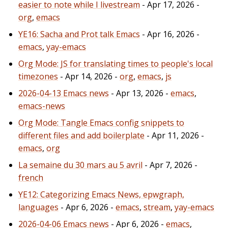
easier to note while I livestream
- Apr 17, 2026 -
org
,
emacs
YE16: Sacha and Prot talk Emacs
- Apr 16, 2026 -
emacs
,
yay-emacs
Org Mode: JS for translating times to people's local
timezones
- Apr 14, 2026 -
org
,
emacs
,
js
2026-04-13 Emacs news
- Apr 13, 2026 -
emacs
,
emacs-news
Org Mode: Tangle Emacs config snippets to
different files and add boilerplate
- Apr 11, 2026 -
emacs
,
org
La semaine du 30 mars au 5 avril
- Apr 7, 2026 -
french
YE12: Categorizing Emacs News, epwgraph,
languages
- Apr 6, 2026 -
emacs
,
stream
,
yay-emacs
2026-04-06 Emacs news
- Apr 6, 2026 -
emacs
,