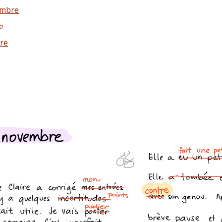
embre
e
re