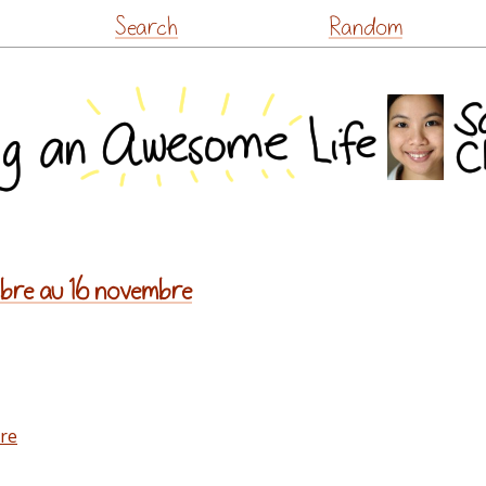
Skip
Search
Random
to
content
mbre au 16 novembre
re