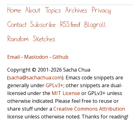
Home
About
Topics
Archives
Privacy
Contact
Subscribe
RSS feed
Blogroll
Random
Sketches
Email
-
Mastodon
-
Github
Copyright © 2001-2026 Sacha Chua
(
sacha@sachachua.com
). Emacs code snippets are
generally under
GPLv3+
; other snippets are dual-
licensed under the
MIT License
or GPLv3+ unless
otherwise indicated. Please feel free to reuse or
share stuff under a
Creative Commons Attribution
license unless otherwise noted. Thanks for reading!