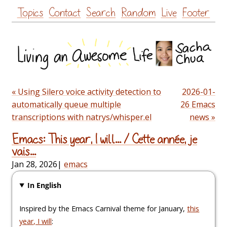
Skip
Topics
Contact
Search
Random
Live
Footer
to
content
« Using Silero voice activity detection to
2026-01-
automatically queue multiple
26 Emacs
transcriptions with natrys/whisper.el
news »
Emacs: This year, I will... / Cette année, je
vais...
Jan 28, 2026
|
emacs
In English
Inspired by the Emacs Carnival theme for January,
this
year, I will
: