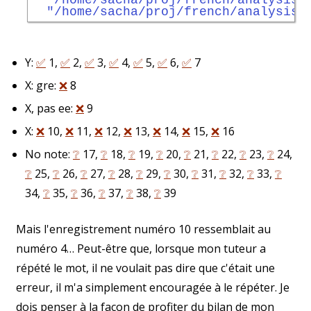
"/home/sacha/proj/french/analysis/
Y:
✅
1,
✅
2,
✅
3,
✅
4,
✅
5,
✅
6,
✅
7
X: gre:
❌
8
X, pas ee:
❌
9
X:
❌
10,
❌
11,
❌
12,
❌
13,
❌
14,
❌
15,
❌
16
No note:
❔
17,
❔
18,
❔
19,
❔
20,
❔
21,
❔
22,
❔
23,
❔
24,
❔
25,
❔
26,
❔
27,
❔
28,
❔
29,
❔
30,
❔
31,
❔
32,
❔
33,
❔
34,
❔
35,
❔
36,
❔
37,
❔
38,
❔
39
Mais l'enregistrement numéro 10 ressemblait au
numéro 4… Peut-être que, lorsque mon tuteur a
répété le mot, il ne voulait pas dire que c'était une
erreur, il m'a simplement encouragée à le répéter. Je
dois penser à la façon de profiter du bilan de mon