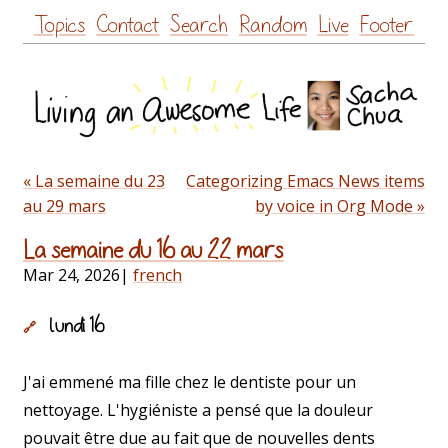
Skip
Topics
Contact
Search
Random
Live
Footer
to
content
« La semaine du 23
Categorizing Emacs News items
au 29 mars
by voice in Org Mode »
La semaine du 16 au 22 mars
Mar 24, 2026
|
french
lundi 16
🔗
J'ai emmené ma fille chez le dentiste pour un
nettoyage. L'hygiéniste a pensé que la douleur
pouvait être due au fait que de nouvelles dents