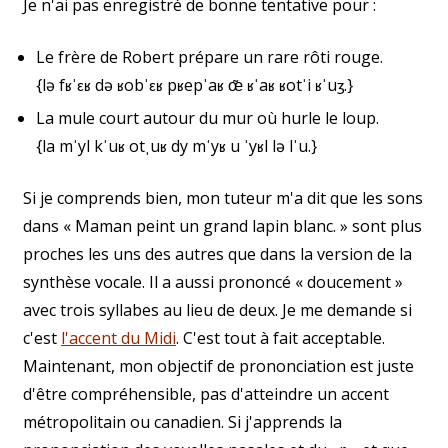
Je n'ai pas enregistré de bonne tentative pour :
Le frère de Robert prépare un rare rôti rouge.
{lə fʁˈɛʁ də ʁobˈɛʁ pʁepˈaʁ œ̃ ʁˈaʁ ʁotˈi ʁˈuʒ.}
La mule court autour du mur où hurle le loup.
{la mˈyl kˈuʁ otˌuʁ dy mˈyʁ u ˈyʁl lə lˈu.}
Si je comprends bien, mon tuteur m'a dit que les sons
dans « Maman peint un grand lapin blanc. » sont plus
proches les uns des autres que dans la version de la
synthèse vocale. Il a aussi prononcé « doucement »
avec trois syllabes au lieu de deux. Je me demande si
c'est
l'accent du Midi
. C'est tout à fait acceptable.
Maintenant, mon objectif de prononciation est juste
d'être compréhensible, pas d'atteindre un accent
métropolitain ou canadien. Si j'apprends la