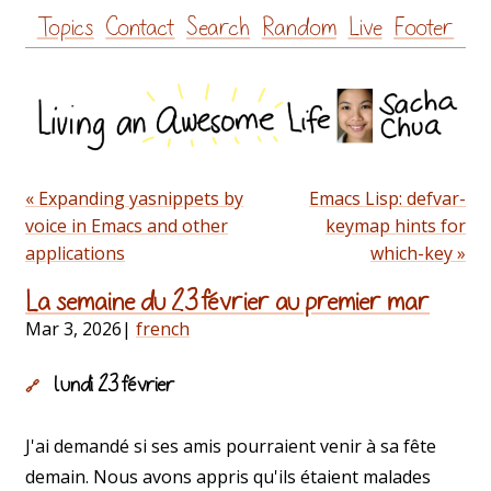
Skip
Topics
Contact
Search
Random
Live
Footer
to
content
« Expanding yasnippets by
Emacs Lisp: defvar-
voice in Emacs and other
keymap hints for
applications
which-key »
La semaine du 23 février au premier mar
Mar 3, 2026
|
french
lundi 23 février
🔗
J'ai demandé si ses amis pourraient venir à sa fête
demain. Nous avons appris qu'ils étaient malades