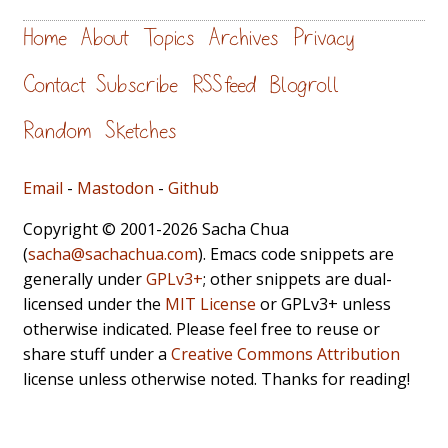
Home
About
Topics
Archives
Privacy
Contact
Subscribe
RSS feed
Blogroll
Random
Sketches
Email
-
Mastodon
-
Github
Copyright © 2001-2026 Sacha Chua
(
sacha@sachachua.com
). Emacs code snippets are
generally under
GPLv3+
; other snippets are dual-
licensed under the
MIT License
or GPLv3+ unless
otherwise indicated. Please feel free to reuse or
share stuff under a
Creative Commons Attribution
license unless otherwise noted. Thanks for reading!