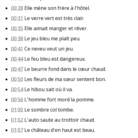
00:28
Elle mène son frère à l'hôtel.
00:31
Le verre vert est très clair.
00:35
Elle aimait manger et rêver.
00:38
Le jeu bleu me plaît peu.
00:41
Ce neveu veut un jeu.
00:44
Le feu bleu est dangereux.
00:47
Le beurre fond dans le cœur chaud.
00:50
Les fleurs de ma sœur sentent bon.
00:54
Le hibou sait où il va.
00:56
L'homme fort mord la pomme.
01:00
Le sombre col tombe.
01:02
L'auto saute au trottoir chaud.
01:07
Le château d'en haut est beau.