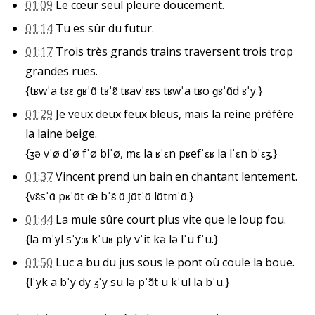
01:09
Le cœur seul pleure doucement.
01:14
Tu es sûr du futur.
01:17
Trois très grands trains traversent trois trop
grandes rues.
{tʁwˈa tʁɛ ɡʁˈɑ̃ tʁˈɛ̃ tʁavˈɛʁs tʁwˈa tʁo ɡʁˈɑ̃d ʁˈy.}
01:29
Je veux deux feux bleus, mais la reine préfère
la laine beige.
{ʒə vˈø dˈø fˈø blˈø, mɛ la ʁˈɛn pʁefˈɛʁ la lˈɛn bˈɛʒ.}
01:37
Vincent prend un bain en chantant lentement.
{vɛ̃sˈɑ̃ pʁˈɑ̃t œ̃ bˈɛ̃ ɑ̃ ʃɑ̃tˈɑ̃ lɑ̃tmˈɑ̃.}
01:44
La mule sûre court plus vite que le loup fou.
{la mˈyl sˈyːʁ kˈuʁ ply vˈit kə lə lˈu fˈu.}
01:50
Luc a bu du jus sous le pont où coule la boue.
{lˈyk a bˈy dy ʒˈy su lə pˈɔ̃t u kˈul la bˈu.}