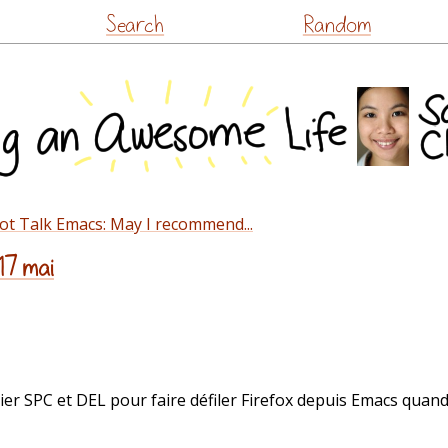
Skip
Search
Random
to
content
ot Talk Emacs: May I recommend...
17 mai
avier SPC et DEL pour faire défiler Firefox depuis Emacs quan