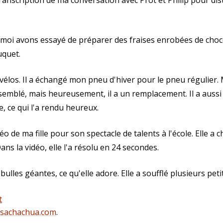
 transcription de ma conversation avec Prot et Philip pour dis
t moi avons essayé de préparer des fraises enrobées de chocola
uquet.
 vélos. Il a échangé mon pneu d'hiver pour le pneu régulier.
ssemblé, mais heureusement, il a un remplacement. Il a aussi 
e, ce qui l'a rendu heureux.
o de ma fille pour son spectacle de talents à l'école. Elle 
ans la vidéo, elle l'a résolu en 24 secondes.
bulles géantes, ce qu'elle adore. Elle a soufflé plusieurs petit
t
@sachachua.com
.