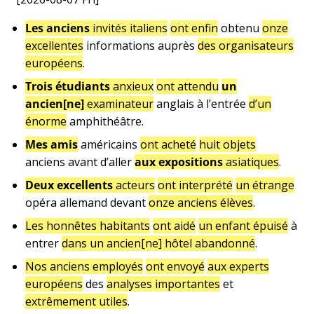
Les anciens
invités italiens
ont enfin
obtenu
onze
excellentes
informations auprès
des organisateurs
européens
.
Trois étudiants
anxieux
ont attendu
un
ancien[ne]
examinateur
anglais à l’entrée
d’un
énorme
amphithéâtre.
Mes amis
américains
ont acheté
huit objets
anciens avant d’aller
aux expositions
asiatiques
.
Deux excellents
acteurs
ont interprété
un étrange
opéra allemand devant
onze anciens élèves
.
Les honnêtes habitants
ont aidé
un enfant épuisé
à
entrer
dans un ancien[ne] hôtel abandonné
.
Nos anciens employés
ont envoyé
aux experts
européens
des
analyses importantes
et
extrêmement utiles
.