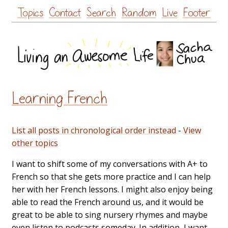
Skip
Topics
Contact
Search
Random
Live
Footer
to
content
Learning French
List all posts in chronological order instead
-
View
other topics
I want to shift some of my conversations with A+ to
French so that she gets more practice and I can help
her with her French lessons. I might also enjoy being
able to read the French around us, and it would be
great to be able to sing nursery rhymes and maybe
even listen to podcasts someday. In addition, I want