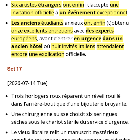
Six artistes étrangers
ont enfin
[t]accepté
une
invitation officielle
à
un événement
exceptionnel
.
Les anciens
étudiants
anxieux
ont enfin
(t)obtenu
onze excellents entretiens
avec
des experts
européens
, avant d’entrer
en urgence
dans un
ancien hôtel
où
huit invités italiens
attendaient
encore
une explication
officielle.
Set 17
[2026-07-14 Tue]
Trois horlogers roux réparent un réveil rouillé
dans l’arrière-boutique d’une bijouterie bruyante.
Une chirurgienne suisse choisit six seringues
sèches sous le chariot stérile du service d’urgence.
Le vieux libraire relit un manuscrit mystérieux
rempli de ratures rouges et de remarques ridicules.