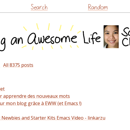
Skip
Search
Random
to
content
»
All 8375 posts
let
 pour apprendre des nouveaux mots
sur mon blog grâce à EWW (et Emacs !)
t Newbies and Starter Kits Emacs Video - linkarzu