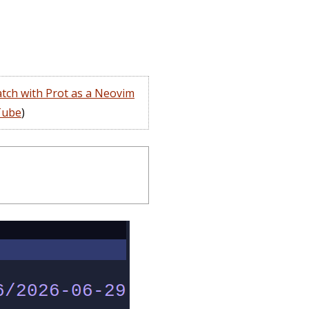
atch with Prot as a Neovim
uTube
)