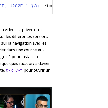
2F, U202F ] }/g'
 /tmp/mymap.xkb

La vidéo est privée en ce
ur les différentes versions
sur la navigation avec les
lavier dans une couche au-
guidé pour installer et
à quelques raccourcis clavier
nte,
pour ouvrir un
C-x C-f