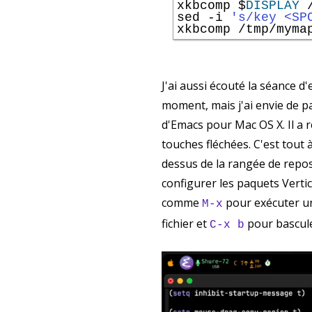
xkbcomp $
DISPLAY
 
sed -i 
's/key <SP
xkbcomp /tmp/myma
J'ai aussi écouté la séance d
moment, mais j'ai envie de p
d'Emacs pour Mac OS X. Il a 
touches fléchées. C'est tout 
dessus de la rangée de repos 
configurer les paquets Vertico
comme
pour exécuter 
M-x
fichier et
pour bascule
C-x b