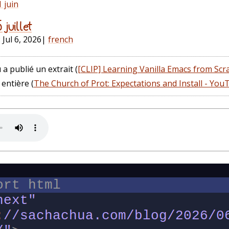
 juin
juillet
:
Jul 6, 2026
|
french
 a publié un extrait (
[CLIP] Learning Vanilla Emacs from Scr
 entière (
The Church of Prot: Expectations and Install - Yo