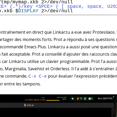
/tmp/mymap.xkb 2>/dev/null

CE> {.*}/key <SPCE> { [ space, space, U20
p.xkb $
DISPLAY
'entraînement en direct que Linkarzu a eue avec Protesilaos. 
artager des moments forts. Prot a répondu à ses questions s
recommandé Emacs Plus. Linkarzu a aussi posé une question 
à fait acceptable. Prot a conseillé d'ajouter des raccourcis c
car Linkarzu utilise un clavier programmable. Prot l'a aussi 
, Marginalia, Savehist et Orderless. Il l'a aidé à s'entraîner 
une commande,
pour évaluer l'expression précéde
C-x C-e
r entre les tampons.